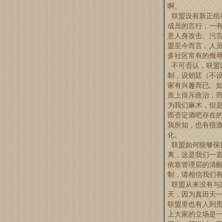
啊。
联盟设有新正组
成员的言行，一
意人身攻击、污
盟至今而言，人
多社区常有的侮
不可否认，联盟
制，设朝廷（不设
家有兴趣而已。
质上排斥政治，
为我们麻木，但
而否定酒吧存在
我所知，也有很
化。
联盟如何能够保
离，这是我们一
依靠管理层的清
制，请相信我们
联盟从来没有与
天，因为真田天
联盟里也有人到
上大家的立场是