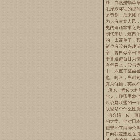
胜，自然是指革
毛泽东坏话的那
是策划，后来摊
为人有古文人风
史的造诣非常之
朝代来历，这四个
的，太简单了，
诸位有没有兴趣
章，曾自做章曰“
于鲁迅俯首甘为
今年春上，尝与赤
士，赤军于墓前
也。呵呵，当时
真为仇雠，英灵
所以，诸位大约
化人，联盟里象
以说是联盟的一
联盟是个什么性
再介绍一位，藤
的大学。他对日
他曾经在海德公
口向我流露过在