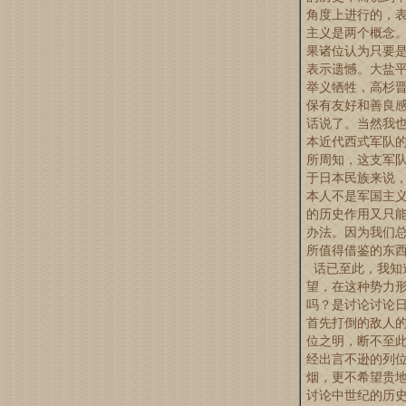
角度上进行的，
主义是两个概念
果诸位认为只要
表示遗憾。大盐
举义牺牲，高杉
保有友好和善良
话说了。当然我
本近代西式军队
所周知，这支军
于日本民族来说
本人不是军国主
的历史作用又只
办法。因为我们
所值得借鉴的东
话已至此，我知
望，在这种势力
吗？是讨论讨论
首先打倒的敌人的
位之明，断不至
经出言不逊的列
烟，更不希望贵
讨论中世纪的历