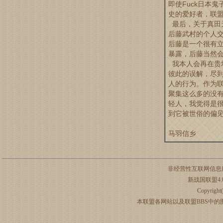
即使Fuck日本
史的爱好者，联
最后，关于真田
后藤武村的个人
后藤是一个很有
暴露，后藤当然
我本人会再在贵
彼此的误解，尽
人的行为。作为
聚集这么多的没
轻人，我觉得是
到它被世俗的偏
马羽信乡
非经营性互联网信息
新战国联盟4.0正式
Copyrig
本联盟各网站以及联盟BBS中