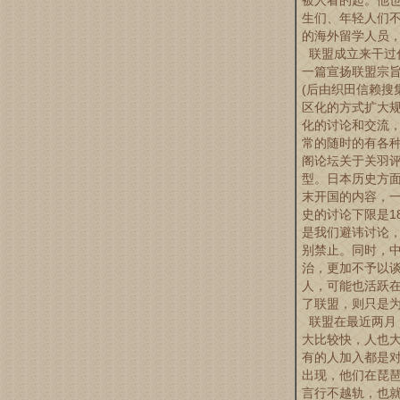
被人看的起。他
生们、年轻人们
的海外留学人员
联盟成立来干过什
一篇宣扬联盟宗
(后由织田信赖搜
区化的方式扩大
化的讨论和交流
常的随时的有各
阁论坛关于关羽
型。日本历史方
末开国的内容，
史的讨论下限是1
是我们避讳讨论
别禁止。同时，
治，更加不予以
人，可能也活跃
了联盟，则只是
联盟在最近两月
大比较快，人也
有的人加入都是
出现，他们在琵
言行不越轨，也